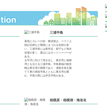
三浦半島
基地とカレーの街・横須賀は、ペリー上
陸記念碑など開国にまつわる史跡が多
い。三浦半島には新井浜・厨子など海水
浴場が多く、葉山にはヨットハーバーが
ある。
太平洋に向けて突き出し、東京湾と相模
湾とを分ける三浦半島。半島東端の観音
崎は東京湾の南限であり、浦賀水道を隔
てて東の房総半島とともに東京湾を囲
む。半島の西には伊豆半島がある。
相模原・相模湖・海老名