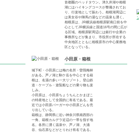
首都圏のベッドタウン。津久井湖や相模
湖にはハイキングコースが整備されてお
り、行楽地として賑わう。相模湖周辺に
は美女谷や陣馬の湯などの温泉も湧く。
相模原は、JR横浜線相模原駅南口前を中
心としてJR横浜線と国道16号の間に広が
る区域。相模原駅周辺には銀行や企業の
事務所などが集まり、市役所が所在する
中央地区とともに相模原市の中心業務地
区となっている。
小田原・箱根
城下町・小田原には梅の名所・曽我梅林
がある。芦ノ湖と駒ケ岳を中心とする箱
根は、名湯の多い一大リゾート。登山鉄
道・ケーブル・遊覧船などの乗り物も楽
しみ。
小田原は、小田原ちょうちんとかまぼこ
の特産地として全国的に有名である。最
近では小田原バーガーや小田原どんを売
り出している。
箱根は、静岡県に近い神奈川県南西部の
一角、箱根カルデラ近辺の一帯を指す地
名。各所に湧く温泉や、芦ノ湖、大涌
谷、仙石原などがとりわけ有名である。