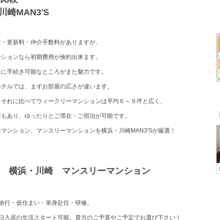
崎MAN3′S
金・更新料・仲介手数料がありますが、
ンションなら初期費用が倹約出来ます。
単に手続き可能なところがまた魅力です。
ホテルでは、まずお部屋の広さが違います。
。それに比べてウィークリーマンションは平均６～９坪と広く、
屋もあり、ゆったりとご滞在・ご宿泊が可能です。
マンション、マンスリーマンションを横浜・川崎MAN3′Sが厳選！
 横浜・川崎 マンスリーマンション
旅行・仮住まい・単身赴任・研修。
即日入居の生活スタート可能。貴方のご予算やご予定でお選び下さい！