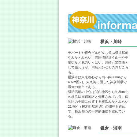
横浜・川崎
デパートや複合ビルが立ち並ぶ横浜駅前
やみなとみらい、異国情緒漂う山手や中
華街など魅力いっぱい。川崎も繁華街と
して賑わうが、川崎大師などの見どころ
も。
横浜市は東京都心から南へ約30kmから
40km圏内、東京湾に面した神奈川県で
最大の都市である。
経済活動の中心は関内地区から約3km北
の横浜駅周辺地区と分断されており、両
地区の中間に位置する横浜みなとみらい
21地区（桜木町駅周辺）の開発を進め
て、横浜都心の一体的発展を進めてい
る。
鎌倉・湘南