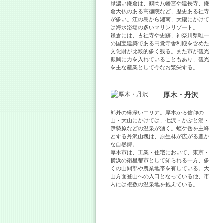
緑濃い鎌倉は、鶴岡八幡宮や建長寺、鎌
倉大仏のある高徳院など、歴史ある社寺
が多い。江の島から湘南、大磯にかけて
は海水浴場の多いマリンリゾート。
鎌倉には、古社寺や史跡、神奈川県唯一
の国宝建築である円覚寺舎利殿を含めた
文化財が比較的多く残る。また市が観光
振興に力を入れていることもあり、観光
を主な産業として今なお繁栄する。
厚木・丹沢
郊外の緑深いエリア。厚木から信仰の
山・大山にかけては、七沢・かぶと湯・
伊勢原などの温泉が湧く。蛭ケ岳を主峰
とする丹沢山塊は、原生林が広がる豊か
な自然郷。
厚木市は、工業・住宅において、東京・
横浜の衛星都市として知られる一方、多
くの山間部や農業地帯を有している。大
山方面登山への入口となっている他、市
内には複数の温泉地を抱えている。